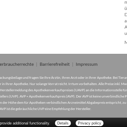
ü
D
a
A
u
M
erbraucherrechte
Barrierefreiheit
Impressum
ckungsbeilage und fragen Sie Ihre Ärztin, Ihren Arzt oder in Ihrer Apotheke. Bei Tier
r in Ihrer Apotheke. Nur solange Vorrat reicht. Irrtum vorbehalten. Alle Preise inkl. 
Herstellermeldung des Apothekenverkaufspreises (UAVP) an die Informationsstelle für
lers (UVP). AVP = Apothekenverkaufspreis (AVP). Der AVP ist keine unverbindliche Pr
der in der Höhe dem für Apotheken verbindlichen Arzneimittel Abgabepreis entspricht, z
VP ist die gebräuchliche UVP eine Empfehlung der Hersteller.
ovide additional functionality.
Details
Privacy policy