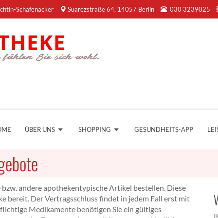
chtin-Schäfenacker
Suarezstraße 64, 14057 Berlin
030 3239025
OME
ÜBER UNS
SHOPPING
GESUNDHEITS-APP
LE
gebote
 bzw. andere apothekentypische Artikel bestellen. Diese
e bereit. Der Vertragsschluss findet in jedem Fall erst mit
flichtige Medikamente benötigen Sie ein gültiges
I