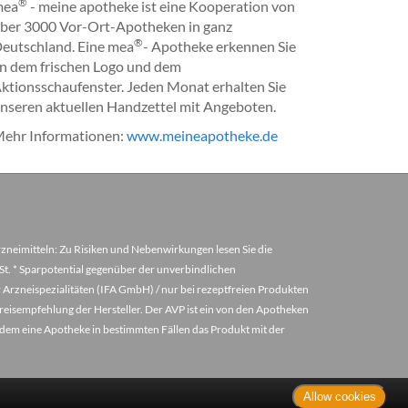
®
mea
- meine apotheke ist eine Kooperation von
ber 3000 Vor-Ort-Apotheken in ganz
®
eutschland. Eine mea
- Apotheke erkennen Sie
n dem frischen Logo und dem
ktionsschaufenster. Jeden Monat erhalten Sie
nseren aktuellen Handzettel mit Angeboten.
ehr Informationen:
www.meineapotheke.de
arzneimitteln: Zu Risiken und Nebenwirkungen lesen Sie die
MwSt. * Sparpotential gegenüber der unverbindlichen
 Arzneispezialitäten (IFA GmbH) / nur bei rezeptfreien Produkten
eisempfehlung der Hersteller. Der AVP ist ein von den Apotheken
u dem eine Apotheke in bestimmten Fällen das Produkt mit der
Allow cookies