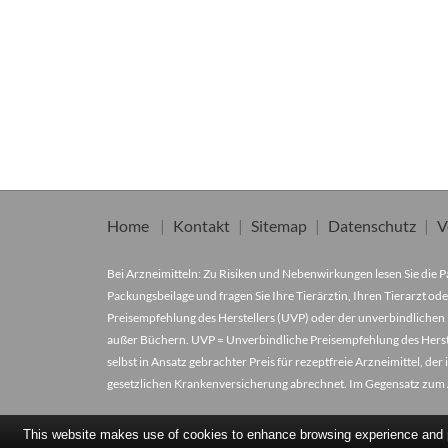
Home
Kontakt
Sitemap
Datenschutz
V
Bei Arzneimitteln: Zu Risiken und Nebenwirkungen lesen Sie die Pa
Packungsbeilage und fragen Sie Ihre Tierärztin, Ihren Tierarzt ode
Preisempfehlung des Herstellers (UVP) oder der unverbindlichen 
außer Büchern. UVP = Unverbindliche Preisempfehlung des Herstel
selbst in Ansatz gebrachter Preis für rezeptfreie Arzneimittel, 
gesetzlichen Krankenversicherung abrechnet. Im Gegensatz zum A
This website makes use of cookies to enhance browsing experience and pr