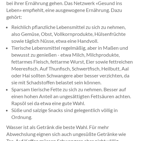
bei ihrer Ernährung gehen. Das Netzwerk «Gesund ins
Leben» empfiehlt, eine ausgewogene Ernährung. Dazu
gehört:
Reichlich pflanzliche Lebensmittel zu sich zu nehmen,
also Gemüse, Obst, Vollkornprodukte, Hülsenfrüchte
sowie täglich Nüsse, etwa eine Handvoll.
Tierische Lebensmittel regelmäßig, aber in Maßen und
bewusst zu genießen - etwa Milch, Milchprodukte,
fettarmes Fleisch, fettarme Wurst, Eier sowie fettreichen
Meeresfisch. Auf Thunfisch, Schwertfisch, Heilbutt, Aal
oder Hai sollten Schwangere aber besser verzichten, da
sie mit Schadstoffen belastet sein können.
Sparsam tierische Fette zu sich zu nehmen. Besser auf
einen hohen Anteil an ungesättigten Fettsäuren achten.
Rapsöl sei da etwa eine gute Wahl.
Süße und salzige Snacks sind gelegentlich völlig in
Ordnung.
Wasser ist als Getränk die beste Wahl. Für mehr
Abwechslung eignen sich auch ungesüßte Getränke wie
Tee. Auf Kaffee müssen Schwangere aber nicht völlig