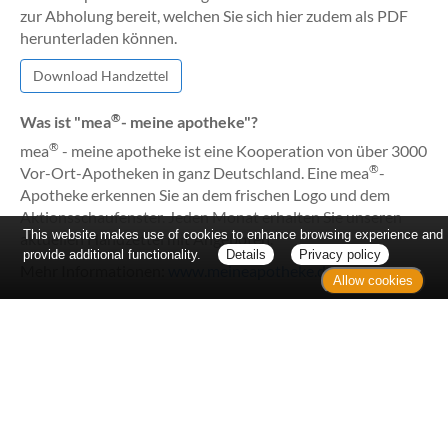
zur Abholung bereit, welchen Sie sich hier zudem als PDF
herunterladen können.
Download Handzettel
®
Was ist "mea
- meine apotheke"?
®
mea
- meine apotheke ist eine Kooperation von über 3000
®
Vor-Ort-Apotheken in ganz Deutschland. Eine mea
-
Apotheke erkennen Sie an dem frischen Logo und dem
Aktionsschaufenster. Jeden Monat erhalten Sie unseren
This website makes use of cookies to enhance browsing experience and
aktuellen Handzettel mit Angeboten.
provide additional functionality.
Details
Privacy policy
Mehr Informationen:
www.meineapotheke.de
Allow cookies
Home
Kontakt
Sitemap
Datenschutz
Verbraucherrechte