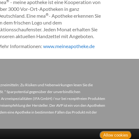
®
mea
- meine apotheke ist eine Kooperation von
ber 3000 Vor-Ort-Apotheken in ganz
®
eutschland. Eine mea
- Apotheke erkennen Sie
n dem frischen Logo und dem
ktionsschaufenster. Jeden Monat erhalten Sie
nseren aktuellen Handzettel mit Angeboten.
ehr Informationen:
www.meineapotheke.de
arzneimitteln: Zu Risiken und Nebenwirkungen lesen Sie die
MwSt. * Sparpotential gegenüber der unverbindlichen
 Arzneispezialitäten (IFA GmbH) / nur bei rezeptfreien Produkten
eisempfehlung der Hersteller. Der AVP ist ein von den Apotheken
u dem eine Apotheke in bestimmten Fällen das Produkt mit der
Allow cookies