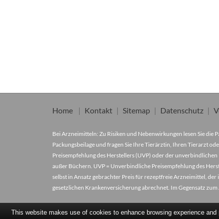
Home
Kontakt
Sitemap
Datenschutz
V
Bei Arzneimitteln: Zu Risiken und Nebenwirkungen lesen Sie die Pa
Packungsbeilage und fragen Sie Ihre Tierärztin, Ihren Tierarzt ode
Preisempfehlung des Herstellers (UVP) oder der unverbindlichen 
außer Büchern. UVP = Unverbindliche Preisempfehlung des Herstel
selbst in Ansatz gebrachter Preis für rezeptfreie Arzneimittel, 
gesetzlichen Krankenversicherung abrechnet. Im Gegensatz zum A
This website makes use of cookies to enhance browsing experience and pr