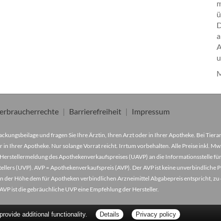
ü
D
a
A
u
M
erbraucherrechte
Barrierefreiheit
Impressum
ckungsbeilage und fragen Sie Ihre Ärztin, Ihren Arzt oder in Ihrer Apotheke. Bei Tier
r in Ihrer Apotheke. Nur solange Vorrat reicht. Irrtum vorbehalten. Alle Preise inkl. 
Herstellermeldung des Apothekenverkaufspreises (UAVP) an die Informationsstelle für
lers (UVP). AVP = Apothekenverkaufspreis (AVP). Der AVP ist keine unverbindliche Pr
der in der Höhe dem für Apotheken verbindlichen Arzneimittel Abgabepreis entspricht, z
VP ist die gebräuchliche UVP eine Empfehlung der Hersteller.
ovide additional functionality.
Details
Privacy policy