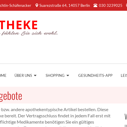
chtin-Schäfenacker
Suarezstraße 64, 14057 Berlin
030 3239025
OME
ÜBER UNS
SHOPPING
GESUNDHEITS-APP
LE
gebote
 bzw. andere apothekentypische Artikel bestellen. Diese
e bereit. Der Vertragsschluss findet in jedem Fall erst mit
flichtige Medikamente benötigen Sie ein gültiges
I