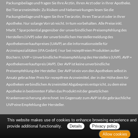
Packungsbeilage und fragen Sie Ihre Ärztin, Ihren Arzt oder in Ihrer Apotheke.
Bei Tierarzneimitteln: Zu Risiken und Nebenwirkungen lesen Sie die
Packungsbeilage und fragen Sie Ihre Tierärztin, Ihren Tierarzt oder in Ihrer
Apotheke. Nur solange Vorrat reicht. Irrtum vorbehalten. Alle Preise inkl.
MwSt. * Sparpotential gegenüber der unverbindlichen Preisempfehlung des
Herstellers (UVP) oder der unverbindlichen Herstellermeldung des
Apothekenverkaufspreises (UAVP) an die Informationsstelle für
Arzneispezialitäten (IFA GmbH) / nur bei rezeptfreien Produkten außer
Büchern. UVP = Unverbindliche Preisempfehlung des Herstellers (UVP). AVP =
Apothekenverkaufspreis (AVP). Der AVP ist keine unverbindliche
Preisempfehlung der Hersteller. Der AVP ist ein von den Apotheken selbst in
Ansatz gebrachter Preis für rezeptfreie Arzneimittel, der in der Höhe dem für
Apotheken verbindlichen Arzneimittel Abgabepreis entspricht, zu dem eine
Apotheke in bestimmten Fällen das Produkt mit der gesetzlichen
Krankenversicherung abrechnet. Im Gegensatz zum AVP ist die gebräuchliche
UVP eine Empfehlung der Hersteller.
This website makes use of cookies to enhance browsing experience and
provide additional functionality.
Details
Privacy policy
Allow cookies