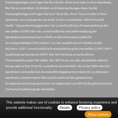
Packungsbeilage und fragen Sie Ihre Ärztin, Ihren Arzt oder in Ihrer Apotheke.
Bei Tierarzneimitteln: Zu Risiken und Nebenwirkungen lesen Sie die
Packungsbeilage und fragen Sie Ihre Tierärztin, Ihren Tierarzt oder in Ihrer
Apotheke. Nur solange Vorrat reicht. Irrtum vorbehalten. Alle Preise inkl.
MwSt. * Sparpotential gegenüber der unverbindlichen Preisempfehlung des
Herstellers (UVP) oder der unverbindlichen Herstellermeldung des
Apothekenverkaufspreises (UAVP) an die Informationsstelle für
Arzneispezialitäten (IFA GmbH) / nur bei rezeptfreien Produkten außer
Büchern. UVP = Unverbindliche Preisempfehlung des Herstellers (UVP). AVP =
Apothekenverkaufspreis (AVP). Der AVP ist keine unverbindliche
Preisempfehlung der Hersteller. Der AVP ist ein von den Apotheken selbst in
Ansatz gebrachter Preis für rezeptfreie Arzneimittel, der in der Höhe dem für
Apotheken verbindlichen Arzneimittel Abgabepreis entspricht, zu dem eine
Apotheke in bestimmten Fällen das Produkt mit der gesetzlichen
Krankenversicherung abrechnet. Im Gegensatz zum AVP ist die gebräuchliche
UVP eine Empfehlung der Hersteller.
This website makes use of cookies to enhance browsing experience and
provide additional functionality.
Details
Privacy policy
Allow cookies