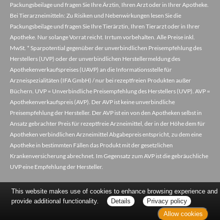
Packungsbeilage und fragen Sie Ihre Ärztin, Ihren Arzt oder in Ihrer Apotheke.
Bei Tierarzneimitteln: Zu Risiken und Nebenwirkungen lesen Sie die
Packungsbeilage und fragen Sie Ihre Tierärztin, Ihren Tierarzt oder in Ihrer
Apotheke. Nur solange Vorrat reicht. Irrtum vorbehalten. Alle Preise inkl.
MwSt. * Sparpotential gegenüber der unverbindlichen Preisempfehlung des
Herstellers (UVP) oder der unverbindlichen Herstellermeldung des
Apothekenverkaufspreises (UAVP) an die Informationsstelle für
Arzneispezialitäten (IFA GmbH) / nur bei rezeptfreien Produkten außer
Büchern. UVP = Unverbindliche Preisempfehlung des Herstellers (UVP). AVP =
Apothekenverkaufspreis (AVP). Der AVP ist keine unverbindliche
Preisempfehlung der Hersteller. Der AVP ist ein von den Apotheken selbst in
Ansatz gebrachter Preis für rezeptfreie Arzneimittel, der in der Höhe dem für
Apotheken verbindlichen Arzneimittel Abgabepreis entspricht, zu dem eine
Apotheke in bestimmten Fällen das Produkt mit der gesetzlichen
Krankenversicherung abrechnet. Im Gegensatz zum AVP ist die gebräuchliche
UVP eine Empfehlung der Hersteller.
This website makes use of cookies to enhance browsing experience and
provide additional functionality.
Details
Privacy policy
Allow cookies