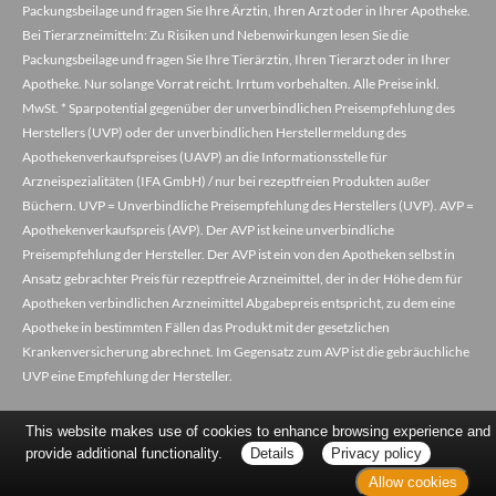
Packungsbeilage und fragen Sie Ihre Ärztin, Ihren Arzt oder in Ihrer Apotheke.
Bei Tierarzneimitteln: Zu Risiken und Nebenwirkungen lesen Sie die
Packungsbeilage und fragen Sie Ihre Tierärztin, Ihren Tierarzt oder in Ihrer
Apotheke. Nur solange Vorrat reicht. Irrtum vorbehalten. Alle Preise inkl.
MwSt. * Sparpotential gegenüber der unverbindlichen Preisempfehlung des
Herstellers (UVP) oder der unverbindlichen Herstellermeldung des
Apothekenverkaufspreises (UAVP) an die Informationsstelle für
Arzneispezialitäten (IFA GmbH) / nur bei rezeptfreien Produkten außer
Büchern. UVP = Unverbindliche Preisempfehlung des Herstellers (UVP). AVP =
Apothekenverkaufspreis (AVP). Der AVP ist keine unverbindliche
Preisempfehlung der Hersteller. Der AVP ist ein von den Apotheken selbst in
Ansatz gebrachter Preis für rezeptfreie Arzneimittel, der in der Höhe dem für
Apotheken verbindlichen Arzneimittel Abgabepreis entspricht, zu dem eine
Apotheke in bestimmten Fällen das Produkt mit der gesetzlichen
Krankenversicherung abrechnet. Im Gegensatz zum AVP ist die gebräuchliche
UVP eine Empfehlung der Hersteller.
This website makes use of cookies to enhance browsing experience and
provide additional functionality.
Details
Privacy policy
Allow cookies