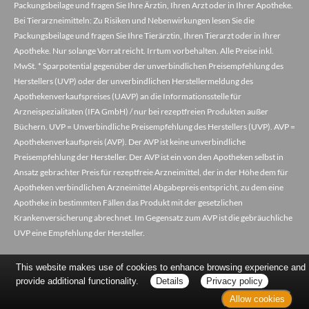
Packungsbeilage und fragen Sie Ihre Ärztin, Ihren Arzt oder in Ihrer Apotheke.
Bei Tierarzneimitteln: Zu Risiken und Nebenwirkungen lesen Sie die
Packungsbeilage und fragen Sie Ihre Tierärztin, Ihren Tierarzt oder in Ihrer
Apotheke. Nur solange Vorrat reicht. Irrtum vorbehalten. Alle Preise inkl.
MwSt. * Sparpotential gegenüber der unverbindlichen Preisempfehlung des
Herstellers (UVP) oder der unverbindlichen Herstellermeldung des
Apothekenverkaufspreises (UAVP) an die Informationsstelle für
Arzneispezialitäten (IFA GmbH) / nur bei rezeptfreien Produkten außer
Büchern. UVP = Unverbindliche Preisempfehlung des Herstellers (UVP). AVP =
Apothekenverkaufspreis (AVP). Der AVP ist keine unverbindliche
Preisempfehlung der Hersteller. Der AVP ist ein von den Apotheken selbst in
Ansatz gebrachter Preis für rezeptfreie Arzneimittel, der in der Höhe dem für
Apotheken verbindlichen Arzneimittel Abgabepreis entspricht, zu dem eine
Apotheke in bestimmten Fällen das Produkt mit der gesetzlichen
Krankenversicherung abrechnet. Im Gegensatz zum AVP ist die gebräuchliche
UVP eine Empfehlung der Hersteller.
This website makes use of cookies to enhance browsing experience and
provide additional functionality.
Details
Privacy policy
Allow cookies