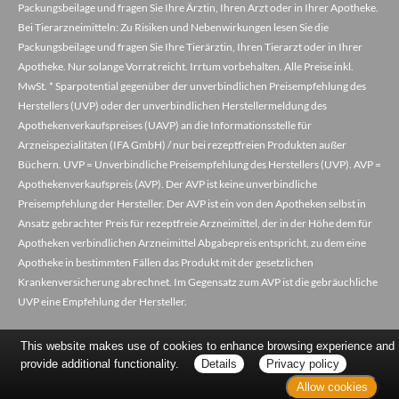
Packungsbeilage und fragen Sie Ihre Ärztin, Ihren Arzt oder in Ihrer Apotheke.
Bei Tierarzneimitteln: Zu Risiken und Nebenwirkungen lesen Sie die
Packungsbeilage und fragen Sie Ihre Tierärztin, Ihren Tierarzt oder in Ihrer
Apotheke. Nur solange Vorrat reicht. Irrtum vorbehalten. Alle Preise inkl.
MwSt. * Sparpotential gegenüber der unverbindlichen Preisempfehlung des
Herstellers (UVP) oder der unverbindlichen Herstellermeldung des
Apothekenverkaufspreises (UAVP) an die Informationsstelle für
Arzneispezialitäten (IFA GmbH) / nur bei rezeptfreien Produkten außer
Büchern. UVP = Unverbindliche Preisempfehlung des Herstellers (UVP). AVP =
Apothekenverkaufspreis (AVP). Der AVP ist keine unverbindliche
Preisempfehlung der Hersteller. Der AVP ist ein von den Apotheken selbst in
Ansatz gebrachter Preis für rezeptfreie Arzneimittel, der in der Höhe dem für
Apotheken verbindlichen Arzneimittel Abgabepreis entspricht, zu dem eine
Apotheke in bestimmten Fällen das Produkt mit der gesetzlichen
Krankenversicherung abrechnet. Im Gegensatz zum AVP ist die gebräuchliche
UVP eine Empfehlung der Hersteller.
This website makes use of cookies to enhance browsing experience and
provide additional functionality.
Details
Privacy policy
Allow cookies