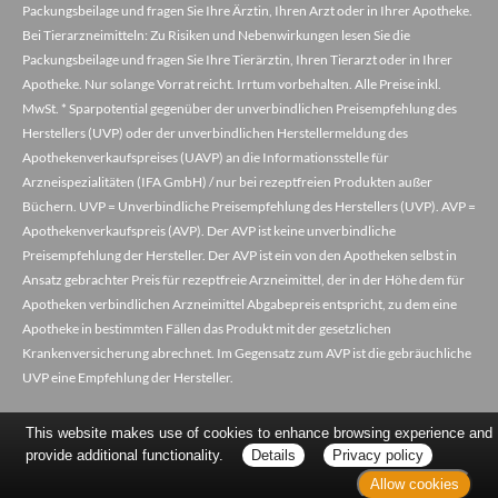
Packungsbeilage und fragen Sie Ihre Ärztin, Ihren Arzt oder in Ihrer Apotheke.
Bei Tierarzneimitteln: Zu Risiken und Nebenwirkungen lesen Sie die
Packungsbeilage und fragen Sie Ihre Tierärztin, Ihren Tierarzt oder in Ihrer
Apotheke. Nur solange Vorrat reicht. Irrtum vorbehalten. Alle Preise inkl.
MwSt. * Sparpotential gegenüber der unverbindlichen Preisempfehlung des
Herstellers (UVP) oder der unverbindlichen Herstellermeldung des
Apothekenverkaufspreises (UAVP) an die Informationsstelle für
Arzneispezialitäten (IFA GmbH) / nur bei rezeptfreien Produkten außer
Büchern. UVP = Unverbindliche Preisempfehlung des Herstellers (UVP). AVP =
Apothekenverkaufspreis (AVP). Der AVP ist keine unverbindliche
Preisempfehlung der Hersteller. Der AVP ist ein von den Apotheken selbst in
Ansatz gebrachter Preis für rezeptfreie Arzneimittel, der in der Höhe dem für
Apotheken verbindlichen Arzneimittel Abgabepreis entspricht, zu dem eine
Apotheke in bestimmten Fällen das Produkt mit der gesetzlichen
Krankenversicherung abrechnet. Im Gegensatz zum AVP ist die gebräuchliche
UVP eine Empfehlung der Hersteller.
This website makes use of cookies to enhance browsing experience and
provide additional functionality.
Details
Privacy policy
Allow cookies