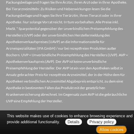
Packungsbeilage und fragen Sie Ihre Ärztin, Ihren Arzt oder in Ihrer Apotheke.
Bei Tierarzneimitteln: Zu Risiken und Nebenwirkungen lesen Sie die
Packungsbeilage und fragen Sie Ihre Tierärztin, Ihren Tierarzt oder in Ihrer
Apotheke. Nur solange Vorrat reicht. Irrtum vorbehalten. Alle Preise inkl.
MwSt. * Sparpotential gegenüber der unverbindlichen Preisempfehlung des
Herstellers (UVP) oder der unverbindlichen Herstellermeldung des
Apothekenverkaufspreises (UAVP) an die Informationsstelle für
Arzneispezialitäten (IFA GmbH) / nur bei rezeptfreien Produkten außer
Büchern. UVP = Unverbindliche Preisempfehlung des Herstellers (UVP). AVP =
Apothekenverkaufspreis (AVP). Der AVP ist keine unverbindliche
Preisempfehlung der Hersteller. Der AVP ist ein von den Apotheken selbst in
Ansatz gebrachter Preis für rezeptfreie Arzneimittel, der in der Höhe dem für
Apotheken verbindlichen Arzneimittel Abgabepreis entspricht, zu dem eine
Apotheke in bestimmten Fällen das Produkt mit der gesetzlichen
Krankenversicherung abrechnet. Im Gegensatz zum AVP ist die gebräuchliche
UVP eine Empfehlung der Hersteller.
This website makes use of cookies to enhance browsing experience and
provide additional functionality.
Details
Privacy policy
Allow cookies