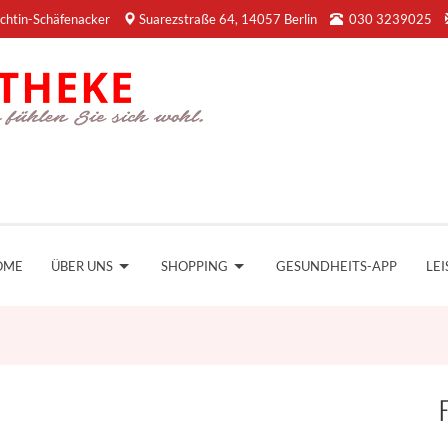
chtin-Schäfenacker
Suarezstraße 64, 14057 Berlin
030 3239025
OME
ÜBER UNS
SHOPPING
GESUNDHEITS-APP
LE
F