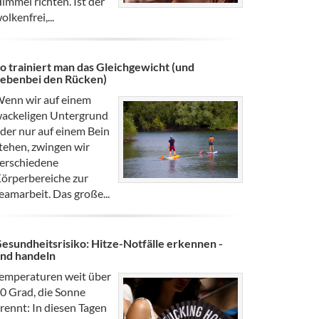
immel richten. Ist der
olkenfrei,...
o trainiert man das Gleichgewicht (und
ebenbei den Rücken)
enn wir auf einem
ackeligen Untergrund
der nur auf einem Bein
tehen, zwingen wir
erschiedene
örperbereiche zur
eamarbeit. Das große...
esundheitsrisiko: Hitze-Notfälle erkennen -
nd handeln
emperaturen weit über
0 Grad, die Sonne
rennt: In diesen Tagen