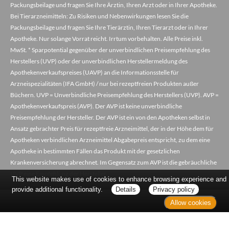
Packungsbeilage und fragen Sie Ihre Ärztin, Ihren Arzt oder in Ihrer Apotheke.
Bei Tierarzneimitteln: Zu Risiken und Nebenwirkungen lesen Sie die
Packungsbeilage und fragen Sie Ihre Tierärztin, Ihren Tierarzt oder in Ihrer
Apotheke. Nur solange Vorrat reicht. Irrtum vorbehalten. Alle Preise inkl.
MwSt. * Sparpotential gegenüber der unverbindlichen Preisempfehlung des
Herstellers (UVP) oder der unverbindlichen Herstellermeldung des
Apothekenverkaufspreises (UAVP) an die Informationsstelle für
Arzneispezialitäten (IFA GmbH) / nur bei rezeptfreien Produkten außer
Büchern. UVP = Unverbindliche Preisempfehlung des Herstellers (UVP). AVP =
Apothekenverkaufspreis (AVP). Der AVP ist keine unverbindliche
Preisempfehlung der Hersteller. Der AVP ist ein von den Apotheken selbst in
Ansatz gebrachter Preis für rezeptfreie Arzneimittel, der in der Höhe dem für
Apotheken verbindlichen Arzneimittel Abgabepreis entspricht, zu dem eine
Apotheke in bestimmten Fällen das Produkt mit der gesetzlichen
Krankenversicherung abrechnet. Im Gegensatz zum AVP ist die gebräuchliche
UVP eine Empfehlung der Hersteller.
This website makes use of cookies to enhance browsing experience and
provide additional functionality.
Details
Privacy policy
Allow cookies