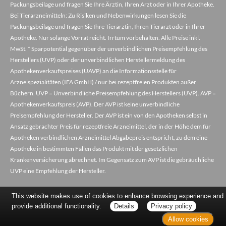
Packungsbeilage und fragen Sie Ihre Ärztin, Ihren Arzt oder in Ihrer Apotheke.
Bei Tierarzneimitteln: Zu Risiken und Nebenwirkungen lesen Sie die
Packungsbeilage und fragen Sie Ihre Tierärztin, Ihren Tierarzt oder in Ihrer
Apotheke. Nur solange Vorrat reicht. Irrtum vorbehalten. Alle Preise inkl.
MwSt. * Sparpotential gegenüber der unverbindlichen Preisempfehlung des
Herstellers (UVP) oder der unverbindlichen Herstellermeldung des
Apothekenverkaufspreises (UAVP) an die Informationsstelle für
Arzneispezialitäten (IFA GmbH) / nur bei rezeptfreien Produkten außer
Büchern. UVP = Unverbindliche Preisempfehlung des Herstellers (UVP). AVP =
Apothekenverkaufspreis (AVP). Der AVP ist keine unverbindliche
Preisempfehlung der Hersteller. Der AVP ist ein von den Apotheken selbst in
Ansatz gebrachter Preis für rezeptfreie Arzneimittel, der in der Höhe dem für
Apotheken verbindlichen Arzneimittel Abgabepreis entspricht, zu dem eine
Apotheke in bestimmten Fällen das Produkt mit der gesetzlichen
Krankenversicherung abrechnet. Im Gegensatz zum AVP ist die gebräuchliche
UVP eine Empfehlung der Hersteller.
This website makes use of cookies to enhance browsing experience and
provide additional functionality.
Details
Privacy policy
Allow cookies