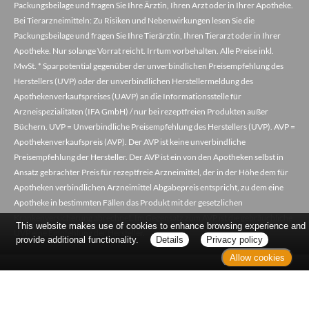
Packungsbeilage und fragen Sie Ihre Ärztin, Ihren Arzt oder in Ihrer Apotheke.
Bei Tierarzneimitteln: Zu Risiken und Nebenwirkungen lesen Sie die
Packungsbeilage und fragen Sie Ihre Tierärztin, Ihren Tierarzt oder in Ihrer
Apotheke. Nur solange Vorrat reicht. Irrtum vorbehalten. Alle Preise inkl.
MwSt. * Sparpotential gegenüber der unverbindlichen Preisempfehlung des
Herstellers (UVP) oder der unverbindlichen Herstellermeldung des
Apothekenverkaufspreises (UAVP) an die Informationsstelle für
Arzneispezialitäten (IFA GmbH) / nur bei rezeptfreien Produkten außer
Büchern. UVP = Unverbindliche Preisempfehlung des Herstellers (UVP). AVP =
Apothekenverkaufspreis (AVP). Der AVP ist keine unverbindliche
Preisempfehlung der Hersteller. Der AVP ist ein von den Apotheken selbst in
Ansatz gebrachter Preis für rezeptfreie Arzneimittel, der in der Höhe dem für
Apotheken verbindlichen Arzneimittel Abgabepreis entspricht, zu dem eine
Apotheke in bestimmten Fällen das Produkt mit der gesetzlichen
Krankenversicherung abrechnet. Im Gegensatz zum AVP ist die gebräuchliche
This website makes use of cookies to enhance browsing experience and
UVP eine Empfehlung der Hersteller.
provide additional functionality.
Details
Privacy policy
Allow cookies