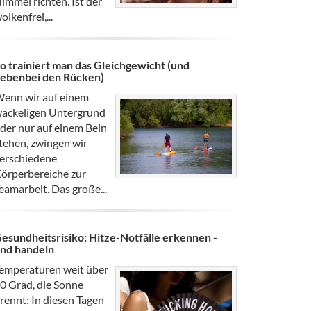
immel richten. Ist der
olkenfrei,...
o trainiert man das Gleichgewicht (und
ebenbei den Rücken)
enn wir auf einem
ackeligen Untergrund
der nur auf einem Bein
tehen, zwingen wir
erschiedene
örperbereiche zur
eamarbeit. Das große...
esundheitsrisiko: Hitze-Notfälle erkennen -
nd handeln
emperaturen weit über
0 Grad, die Sonne
rennt: In diesen Tagen