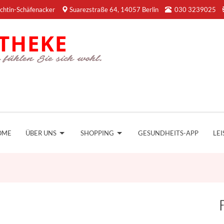
chtin-Schäfenacker
Suarezstraße 64, 14057 Berlin
030 3239025
OME
ÜBER UNS
SHOPPING
GESUNDHEITS-APP
LE
F