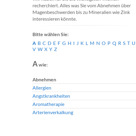
recherchiert. Alles was Sie vom Abnehmen über
Magenbeschwerden bis zu Mineralien wie Zink
interessieren könnte.
Bitte wählen Sie:
A
B
C
D
E
F
G
H
I
J
K
L
M
N
O
P
Q
R
S
T
U
V
W
X
Y
Z
A
wie:
Abnehmen
Allergien
Angstkrankheiten
Aromatherapie
Arterienverkalkung