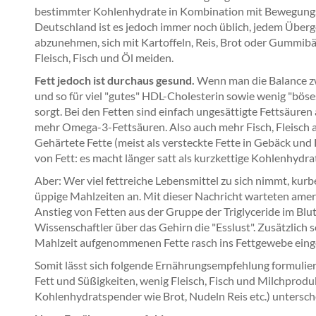
bestimmter Kohlenhydrate in Kombination mit Bewegungsm
Deutschland ist es jedoch immer noch üblich, jedem Überge
abzunehmen, sich mit Kartoffeln, Reis, Brot oder Gummibä
Fleisch, Fisch und Öl meiden.
Fett jedoch ist durchaus gesund.
Wenn man die Balance zw
und so für viel "gutes" HDL-Cholesterin sowie wenig "böse
sorgt. Bei den Fetten sind einfach ungesättigte Fettsäuren
mehr Omega-3-Fettsäuren. Also auch mehr Fisch, Fleisch 
Gehärtete Fette (meist als versteckte Fette in Gebäck und 
von Fett: es macht länger satt als kurzkettige Kohlenhydra
Aber: Wer viel fettreiche Lebensmittel zu sich nimmt, kur
üppige Mahlzeiten an. Mit dieser Nachricht warteten ameri
Anstieg von Fetten aus der Gruppe der Triglyceride im Blu
Wissenschaftler über das Gehirn die "Esslust". Zusätzlich s
Mahlzeit aufgenommenen Fette rasch ins Fettgewebe einge
Somit lässt sich folgende Ernährungsempfehlung formuliere
Fett und Süßigkeiten, wenig Fleisch, Fisch und Milchprodu
Kohlenhydratspender wie Brot, Nudeln Reis etc.) untersch