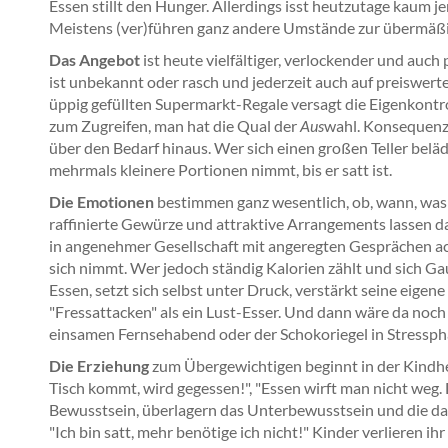
Essen stillt den Hunger. Allerdings isst heutzutage kaum 
Meistens (ver)führen ganz andere Umstände zur übermäß
Das Angebot
ist heute vielfältiger, verlockender und auch
ist unbekannt oder rasch und jederzeit auch auf preiswer
üppig gefüllten Supermarkt-Regale versagt die Eigenkont
zum Zugreifen, man hat die Qual der
Aus
wahl. Konsequenz:
über den Bedarf hinaus. Wer sich einen großen Teller belädt
mehrmals kleinere Portionen nimmt, bis er satt ist.
Die Emotionen
bestimmen ganz wesentlich, ob, wann, was u
raffinierte Gewürze und attraktive Arrangements lassen
in angenehmer Gesellschaft mit angeregten Gesprächen ac
sich nimmt. Wer jedoch ständig Kalorien zählt und sich 
Essen, setzt sich selbst unter Druck, verstärkt seine eigene
"Fressattacken" als ein Lust-Esser. Und dann wäre da noc
einsamen Fernsehabend oder der Schokoriegel in Stressp
Die Erziehung
zum Übergewichtigen beginnt in der Kindheit:
Tisch kommt, wird gegessen!", "Essen wirft man nicht weg.
Bewusstsein, überlagern das Unterbewusstsein und die d
"Ich bin satt, mehr benötige ich nicht!" Kinder verlieren i