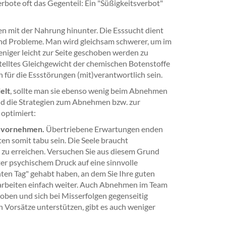
bote oft das Gegenteil: Ein "Süßigkeitsverbot"
 mit der Nahrung hinunter. Die Esssucht dient
 und Probleme. Man wird gleichsam schwerer, um im
ger leicht zur Seite geschoben werden zu
stelltes Gleichgewicht der chemischen Botenstoffe
n für die Essstörungen (mit)verantwortlich sein.
elt
, sollte man sie ebenso wenig beim Abnehmen
nd die Strategien zum Abnehmen bzw. zur
optimiert:
el vornehmen.
Übertriebene Erwartungen enden
en somit tabu sein. Die Seele braucht
e zu erreichen. Versuchen Sie aus diesem Grund
ter psychischem Druck auf eine sinnvolle
hten Tag" gehabt haben, an dem Sie Ihre guten
d arbeiten einfach weiter. Auch Abnehmen im Team
 loben und sich bei Misserfolgen gegenseitig
n Vorsätze unterstützen, gibt es auch weniger