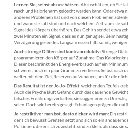
Lernen Sie, selbst abzuschätzen.
Abzuschätzen, ob Sie ta
rasch und kalorienarm gelöscht werden kann. Oder etwa nu
anderen Problemen hat und von diesen Problemen ablenken 
und wann sie satt sind und nach welchem Zeitraum sie satt 
Signal des Körpers überhören. Das Gehirn sendet etwa z
zwei Minuten ein Signal, dass es nun genug sei. Beim hasti
Verzögerung gesendet. Langsam essen hilft somit, weniger 
Auch strenge Diäten sind kontraproduktiv:
Strenge Diät
programmieren den Körper auf Zunahme. Das Kalorienknau
Dieser beschränkt den Energieverbrauch auf ein Minimum. 
schwerer, noch ein paar Gramm zu verlieren. Selbst nach 
weiter mit dem Ziel, Reserven aufzubauen, um für die näc
Das Resultat ist der Jo-Jo-Effekt
, welcher den Teufelskrei
Auch die Psyche läuft Gefahr, durch das dauernde Gewich
falsches Ernährungsverhalten, sie suggerieren zu Unrecht
seien. Doch wie bereits gesagt: Erbanlagen prägen die natür
Je restriktiver man isst, desto dicker wird man:
Ein restri
der sich bewusst Grenzen setzt und sich so ein andauernde
Portionen, die er sich zugesteht, sind zu klein, als dass si