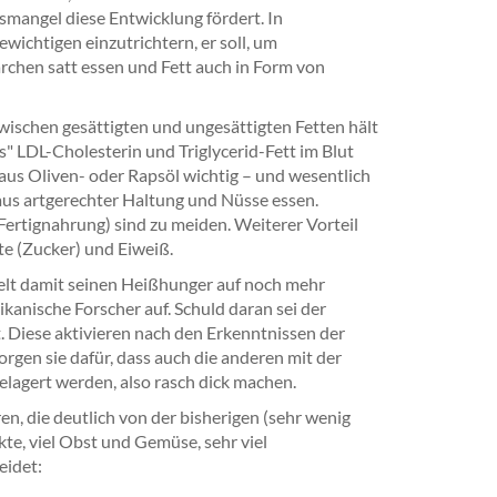
angel diese Entwicklung fördert. In
wichtigen einzutrichtern, er soll, um
rchen satt essen und Fett auch in Form von
ischen gesättigten und ungesättigten Fetten hält
s" LDL-Cholesterin und Triglycerid-Fett im Blut
 aus Oliven- oder Rapsöl wichtig – und wesentlich
aus artgerechter Haltung und Nüsse essen.
Fertignahrung) sind zu meiden. Weiterer Vorteil
te (Zucker) und Eiweiß.
belt damit seinen Heißhunger auf noch mehr
kanische Forscher auf. Schuld daran sei der
t. Diese aktivieren nach den Erkenntnissen der
orgen sie dafür, dass auch die anderen mit der
lagert werden, also rasch dick machen.
n, die deutlich von der bisherigen (sehr wenig
kte, viel Obst und Gemüse, sehr viel
eidet: