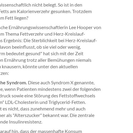
senschaftlich nicht belegt. So ist in den
 Fetts am Kalorienverzehr gesunken. Trotzdem
m Fett liegen?
ische Ernährungswissenschaftlerin Lee Hooper von
zum Thema Fettverzehr und Herz-Kreislauf-
Ergebnis: Die Sterblichkeit bei Herz-Kreislauf-
on beeinflusst, ob sie viel oder wenig,
arm bedeutet gesund" hat sich mit der Zeit
rmen Ernährung trotz aller Bemühungen niemals
u knausern, könnte unter den aktuellen
tzen:
sche Syndrom.
Diese auch Syndrom X genannte,
te, wenn Patienten mindestens zwei der folgenden
druck sowie eine Störung des Fettstoffwechsels
m" LDL-Cholesterin und Triglycerid-Fetten.
rt es nicht, dass zunehmend mehr und auch
er als "Alterszucker" bekannt war. Die zentrale
nde Insulinresistenz.
arauf hin, dass der massenhafte Konsum