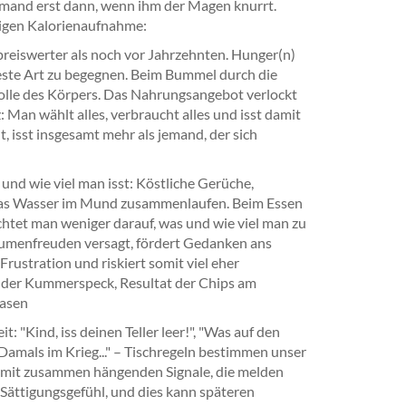
jemand erst dann, wenn ihm der Magen knurrt.
igen Kalorienaufnahme:
 preiswerter als noch vor Jahrzehnten. Hunger(n)
teste Art zu begegnen. Beim Bummel durch die
rolle des Körpers. Das Nahrungsangebot verlockt
 Man wählt alles, verbraucht alles und isst damit
, isst insgesamt mehr als jemand, der sich
nd wie viel man isst: Köstliche Gerüche,
 das Wasser im Mund zusammenlaufen. Beim Essen
htet man weniger darauf, was und wie viel man zu
Gaumenfreuden versagt, fördert Gedanken ans
 Frustration und riskiert somit viel eher
h der Kummerspeck, Resultat der Chips am
hasen
 "Kind, iss deinen Teller leer!", "Was auf den
 Damals im Krieg..." – Tischregeln bestimmen unser
amit zusammen hängenden Signale, die melden
hr Sättigungsgefühl, und dies kann späteren