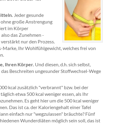
itteln.
Jeder gesunde
er ohne große Anstrengung
iert im Körper
– also das Zunehmen -
verstärkt nur den Prozess.
hts-Marke, Ihr Wohlfühlgewicht, welches frei von
n.
ie, Ihren Körper.
Und diesen, d.h. sich selbst,
rch das Beschreiten ungesunder Stoffwechsel-Wege
0 kcal zusätzlich "verbrannt" bzw. bei der
glich etwa 500 kcal weniger essen, als Ihr
bzunehmen. Es geht hier um die 500 kcal weniger
men. Das ist ca. der Kaloriengehalt einer Tafel
r dann einfach nur "wegzulassen" bräuchte? Fünf
schiedenen Wunderdiäten möglich sein soll, das ist