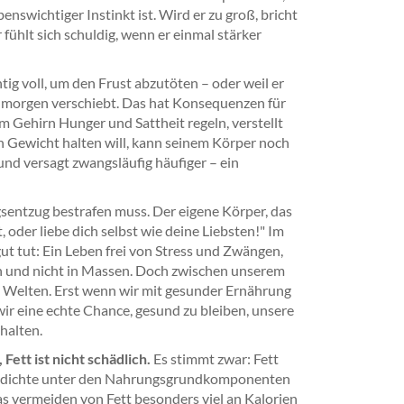
enswichtiger Instinkt ist. Wird er zu groß, bricht
 fühlt sich schuldig, wenn er einmal stärker
chtig voll, um den Frust abzutöten – oder weil er
uf morgen verschiebt. Das hat Konsequenzen für
m Gehirn Hunger und Sattheit regeln, verstellt
sein Gewicht halten will, kann seinem Körper noch
nd versagt zwangsläufig häufiger – ein
sentzug bestrafen muss. Der eigene Körper, das
, oder liebe dich selbst wie deine Liebsten!" Im
t tut: Ein Leben frei von Stress und Zwängen,
n und nicht in Massen. Doch zwischen unserem
 Welten. Erst wenn wir mit gesunder Ernährung
r eine echte Chance, gesund zu bleiben, unsere
halten.
ett ist nicht schädlich.
Es stimmt zwar: Fett
rgiedichte unter den Nahrungsgrundkomponenten
as vermeiden von Fett besonders viel an Kalorien