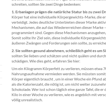
schreiten, sollten Sie zwei Dinge bedenken:
1. Erbanlagen prägen die natürliche Statur bis zu zwei Dr
Körper hat eine individuelle Körpergewichts-Marke, die 
verteidigt. Jedes deutliche Unterbieten dieser Marke aktiv
Mechanismen, die auf das Wiedererreichen dieser Marke 
programmiert sind. Gegen diese Mechanismen anzugehen, 
Somit sollte Ihr Ziel sein, diese individuelle Körpergewic
äußeren Zwängen und Forderungen sein sollte, zu erreiche
2. Sie sollten gesund abnehmen, schließlich geht es um S
sollten Sie lieben und schätzen und nicht quälen und du
schädigen. Wie dies geht, erfahren Sie hier:
Um ein Kilogramm Körperfett zu verlieren, müssen etwa 700
Nahrungsaufnahme vermieden werden. Sie müssten somit tä
Körper eigentlich braucht , um in einer Woche ein Pfund a
als die Kalorienzahl, die nötig ist, um nicht weiter zuzuneh
Schokolade. Wer isst schon täglich eine ganze Tafel, die e
Kilo in einer Woche zu verlieren, wie es angeblich mit ver
völlig unrealistisch.