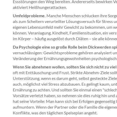
Essstörungen den Weg bereiten. Andererseits bewirken Ver
aktiviert Heißhungerattacken.
Umfeldprobleme.
Manche Menschen schlucken ihre Sorgen
als zum Scheitern verurteilter Lösungsversuch für Stress
eigenen Lebensumfeld mehr Gewicht zu bekommen, um weni
können. Veranlagung, Kindheit, Familiensituation, ein ver
im Körper – häufig ausgelöst durch Diäten – sie alle könne
Da Psychologie eine so große Rolle beim Dickwerden spi
vernachlässigen: Gewichtsprobleme gehören analysiert u
Veränderung der Ernährungsgewohnheiten psychologisch 
Wenn Sie abnehmen wollen, sollten Sie sich nicht zu vi
oft mit Enttäuschung und Frust. Strikte Abnehm-Ziele sollt
Unterstützung, wenn es darum geht, selbst gesteckte Ziel
auch, möglichst viel Stress abzubauen. Es gelingt kaum, un
Ernährung zu achten. Und sollten Sie einmal einen "schlec
Vorsätze verletzt haben, so nehmen sie dies ruhig hin un
hat seine Vorteile: Man kann sich bei Erfolgen gegenseitig
aufmuntern. Wenn der Partner oder die Familie die eigene
Konflikte, was den täglichen Speiseplan angeht.