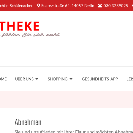
chtin-Schäfenacker
Suarezstraße 64, 14057 Berlin
030 3239025
OME
ÜBER UNS
SHOPPING
GESUNDHEITS-APP
LE
Abnehmen
Sie sind unzufrieden mit Ihrer Figur und möchten Abnehme