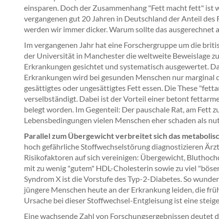
einsparen. Doch der Zusammenhang "Fett macht fett" ist wis
vergangenen gut 20 Jahren in Deutschland der Anteil des
werden wir immer dicker. Warum sollte das ausgerechnet a
Im vergangenen Jahr hat eine Forschergruppe um die brit
der Universität in Manchester die weltweite Beweislage 
Erkrankungen gesichtet und systematisch ausgewertet. Das 
Erkrankungen wird bei gesunden Menschen nur marginal dav
gesättigtes oder ungesättigtes Fett essen. Die These "fett
verselbständigt. Dabei ist der Vorteil einer betont fetta
belegt worden. Im Gegenteil: Der pauschale Rat, am Fett z
Lebensbedingungen vielen Menschen eher schaden als nu
Parallel zum Übergewicht verbreitet sich das metaboli
hoch gefährliche Stoffwechselstörung diagnostizieren Ärz
Risikofaktoren auf sich vereinigen: Übergewicht, Bluthoch
mit zu wenig "gutem" HDL-Cholesterin sowie zu viel "böse
Syndrom X ist die Vorstufe des Typ-2-Diabetes. So wunde
jüngere Menschen heute an der Erkrankung leiden, die früh
Ursache bei dieser Stoffwechsel-Entgleisung ist eine steige
Eine wachsende Zahl von Forschungsergebnissen deutet d