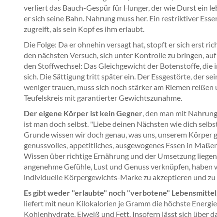
verliert das Bauch-Gespür für Hunger, der wie Durst ein leb
er sich seine Bahn. Nahrung muss her. Ein restriktiver Esser
zugreift, als sein Kopf es ihm erlaubt.
Die Folge: Da er ohnehin versagt hat, stopft er sich erst ri
den nächsten Versuch, sich unter Kontrolle zu bringen, a
den Stoffwechsel: Das Gleichgewicht der Botenstoffe, die i
sich. Die Sättigung tritt später ein. Der Essgestörte, der 
weniger trauen, muss sich noch stärker am Riemen reißen u
Teufelskreis mit garantierter Gewichtszunahme.
Der eigene Körper ist kein Gegner
, den man mit Nahrung
ist man doch selbst. "Liebe deinen Nächsten wie dich selbst
Grunde wissen wir doch genau, was uns, unserem Körper gu
genussvolles, appetitliches, ausgewogenes Essen in Maße
Wissen über richtige Ernährung und der Umsetzung liegen
angenehme Gefühle, Lust und Genuss verknüpfen, haben wi
individuelle Körpergewichts-Marke zu akzeptieren und zu 
Es gibt weder "erlaubte" noch "verbotene" Lebensmittel, F
liefert mit neun Kilokalorien je Gramm die höchste Ene
Kohlenhydrate, Eiweiß und Fett. Insofern lässt sich über d