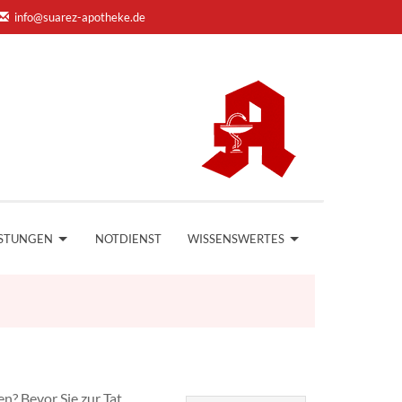
info@suarez-apotheke.de
ISTUNGEN
NOTDIENST
WISSENSWERTES
n? Bevor Sie zur Tat