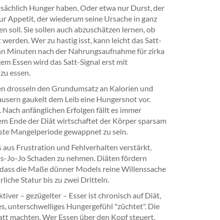
tsächlich Hunger haben. Oder etwa nur Durst, der
r Appetit, der wiederum seine Ursache in ganz
soll. Sie sollen auch abzuschätzen lernen, ob
werden. Wer zu hastig isst, kann leicht das Satt-
ehn Minuten nach der Nahrungsaufnahme für zirka
gem Essen wird das Satt-Signal erst mit
zu essen.
en drosseln den Grundumsatz an Kalorien und
sern gaukelt dem Leib eine Hungersnot vor.
Nach anfänglichen Erfolgen fällt es immer
dem Ende der Diät wirtschaftet der Körper sparsam
hste Mangelperiode gewappnet zu sein.
s aus Frustration und Fehlverhalten verstärkt.
ts-Jo-Jo Schaden zu nehmen. Diäten fördern
, dass die Maße dünner Models reine Willenssache
liche Statur bis zu zwei Dritteln.
ktiver – gezügelter – Esser ist chronisch auf Diät,
s, unterschwelliges Hungergefühl "züchtet". Die
e satt machten. Wer Essen über den Kopf steuert,