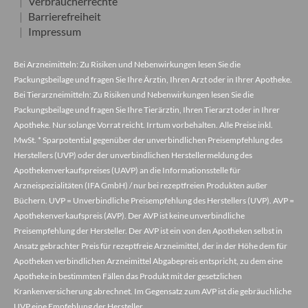
Verbraucherrechte
Barrierefreiheit
Impressum
Bei Arzneimitteln: Zu Risiken und Nebenwirkungen lesen Sie die
Packungsbeilage und fragen Sie Ihre Ärztin, Ihren Arzt oder in Ihrer Apotheke.
Bei Tierarzneimitteln: Zu Risiken und Nebenwirkungen lesen Sie die
Packungsbeilage und fragen Sie Ihre Tierärztin, Ihren Tierarzt oder in Ihrer
Apotheke. Nur solange Vorrat reicht. Irrtum vorbehalten. Alle Preise inkl.
MwSt. * Sparpotential gegenüber der unverbindlichen Preisempfehlung des
Herstellers (UVP) oder der unverbindlichen Herstellermeldung des
Apothekenverkaufspreises (UAVP) an die Informationsstelle für
Arzneispezialitäten (IFA GmbH) / nur bei rezeptfreien Produkten außer
Büchern. UVP = Unverbindliche Preisempfehlung des Herstellers (UVP). AVP =
Apothekenverkaufspreis (AVP). Der AVP ist keine unverbindliche
Preisempfehlung der Hersteller. Der AVP ist ein von den Apotheken selbst in
Ansatz gebrachter Preis für rezeptfreie Arzneimittel, der in der Höhe dem für
Apotheken verbindlichen Arzneimittel Abgabepreis entspricht, zu dem eine
Apotheke in bestimmten Fällen das Produkt mit der gesetzlichen
Krankenversicherung abrechnet. Im Gegensatz zum AVP ist die gebräuchliche
UVP eine Empfehlung der Hersteller.