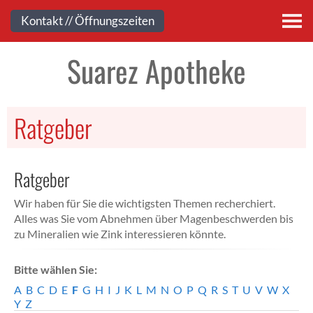
Kontakt
Kontakt // Öffnungszeiten
Suarez Apotheke
Ratgeber
Ratgeber
Wir haben für Sie die wichtigsten Themen recherchiert.
Alles was Sie vom Abnehmen über Magenbeschwerden bis
zu Mineralien wie Zink interessieren könnte.
Bitte wählen Sie:
A
B
C
D
E
F
G
H
I
J
K
L
M
N
O
P
Q
R
S
T
U
V
W
X
Y
Z