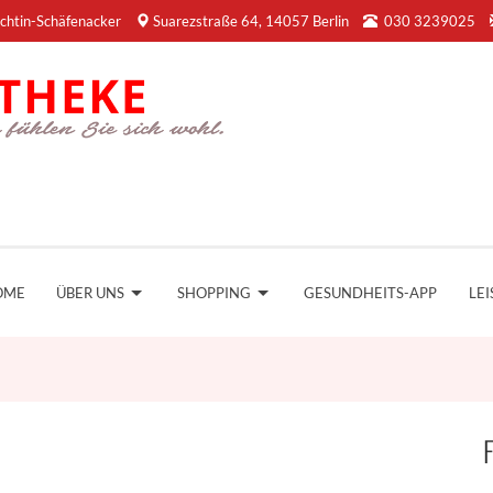
chtin-Schäfenacker
Suarezstraße 64, 14057 Berlin
030 3239025
OME
ÜBER UNS
SHOPPING
GESUNDHEITS-APP
LE
F