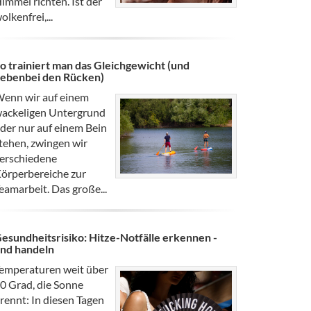
immel richten. Ist der
olkenfrei,...
o trainiert man das Gleichgewicht (und
ebenbei den Rücken)
enn wir auf einem
ackeligen Untergrund
der nur auf einem Bein
tehen, zwingen wir
erschiedene
örperbereiche zur
eamarbeit. Das große...
esundheitsrisiko: Hitze-Notfälle erkennen -
nd handeln
emperaturen weit über
0 Grad, die Sonne
rennt: In diesen Tagen