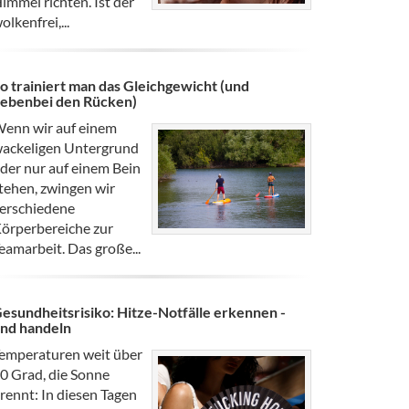
immel richten. Ist der
olkenfrei,...
o trainiert man das Gleichgewicht (und
ebenbei den Rücken)
enn wir auf einem
ackeligen Untergrund
der nur auf einem Bein
tehen, zwingen wir
erschiedene
örperbereiche zur
eamarbeit. Das große...
esundheitsrisiko: Hitze-Notfälle erkennen -
nd handeln
emperaturen weit über
0 Grad, die Sonne
rennt: In diesen Tagen