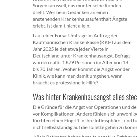
Sorgenkarussell, das munter seine Runden
dreht. Wer beim Gedanken an einen
anstehenden Krankenhausaufenthalt Ängste
erlebt, ist damit nicht allein.
Laut einer Forsa-Umfrage im Auftrag der
Kaufmännischen Krankenkasse (KKH) aus dem
Jahr 2025 leidet etwa jeder Vierte in
Deutschland unter Krankenhausangst. Befragt
wurden dafür 1.879 Personen im Alter von 18
bis 70 Jahren. Woher kommt die Angst vor der
Klinik, wie kann man damit umgehen, wann
braucht es professionelle Hilfe?
Was hinter Krankenhausangst alles ste
Die Gründe für die Angst vor Operationen und dem
vor Komplikationen. Andere fühlen sich unwohl b
fürchten einen Eingriff in ihre Intimsphäre - und
nicht selbstständig auf die Toilette gehen zu könn
«Viele Patienten haben bereits negative Erfahrun