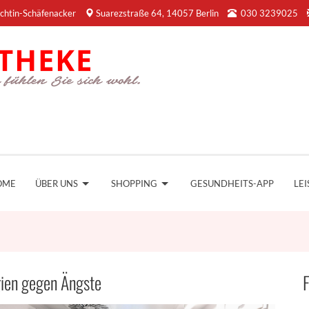
chtin-Schäfenacker
Suarezstraße 64, 14057 Berlin
030 3239025
OME
ÜBER UNS
SHOPPING
GESUNDHEITS-APP
LE
ien gegen Ängste
F