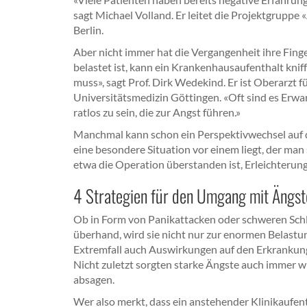
sagt Michael Volland. Er leitet die Projektgruppe
Berlin.
Aber nicht immer hat die Vergangenheit ihre Fing
belastet ist, kann ein Krankenhausaufenthalt knif
muss», sagt Prof. Dirk Wedekind. Er ist Oberarzt 
Universitätsmedizin Göttingen. «Oft sind es Erwa
ratlos zu sein, die zur Angst führen.»
Manchmal kann schon ein Perspektivwechsel auf di
eine besondere Situation vor einem liegt, der man 
etwa die Operation überstanden ist, Erleichterung
4 Strategien für den Umgang mit Ängs
Ob in Form von Panikattacken oder schweren Sch
überhand, wird sie nicht nur zur enormen Belastu
Extremfall auch Auswirkungen auf den Erkrankung
Nicht zuletzt sorgten starke Ängste auch immer w
absagen.
Wer also merkt, dass ein anstehender Klinikaufent