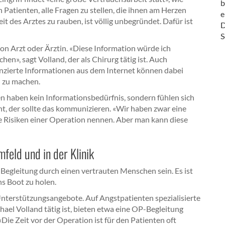
b
Patienten, alle Fragen zu stellen, die ihnen am Herzen
e
t des Arztes zu rauben, ist völlig unbegründet. Dafür ist
D
S
von Arzt oder Ärztin. «Diese Information würde ich
en», sagt Volland, der als Chirurg tätig ist. Auch
nzierte Informationen aus dem Internet können dabei
on zu machen.
n haben kein Informationsbedürfnis, sondern fühlen sich
ht, der sollte das kommunizieren. «Wir haben zwar eine
e Risiken einer Operation nennen. Aber man kann diese
feld und in der Klinik
Begleitung durch einen vertrauten Menschen sein. Es ist
ins Boot zu holen.
nterstützungsangebote. Auf Angstpatienten spezialisierte
ael Volland tätig ist, bieten etwa eine OP-Begleitung
«Die Zeit vor der Operation ist für den Patienten oft