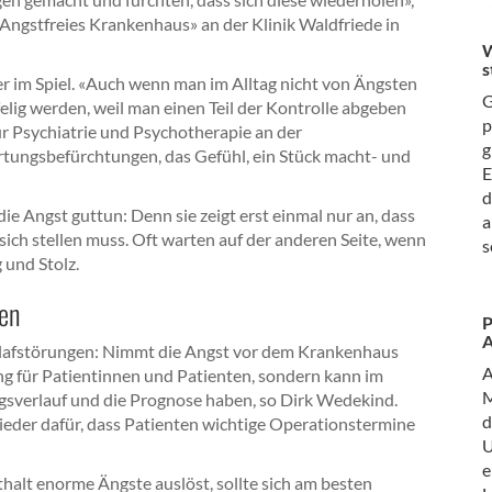
 «Angstfreies Krankenhaus» an der Klinik Waldfriede in
W
s
er im Spiel. «Auch wenn man im Alltag nicht von Ängsten
G
felig werden, weil man einen Teil der Kontrolle abgeben
p
für Psychiatrie und Psychotherapie an der
g
rtungsbefürchtungen, das Gefühl, ein Stück macht- und
E
d
e Angst guttun: Denn sie zeigt erst einmal nur an, dass
a
sich stellen muss. Oft warten auf der anderen Seite, wenn
s
 und Stolz.
ten
P
lafstörungen: Nimmt die Angst vor dem Krankenhaus
ng für Patientinnen und Patienten, sondern kann im
M
sverlauf und die Prognose haben, so Dirk Wedekind.
d
ieder dafür, dass Patienten wichtige Operationstermine
U
e
halt enorme Ängste auslöst, sollte sich am besten