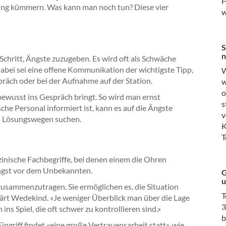
H
ung kümmern. Was kann man noch tun? Diese vier
w
S
n
Schritt, Ängste zuzugeben. Es wird oft als Schwäche
Dabei sei eine offene Kommunikation der wichtigste Tipp,
W
räch oder bei der Aufnahme auf der Station.
w
o
bewusst ins Gespräch bringt. So wird man ernst
s
he Personal informiert ist, kann es auf die Ängste
v
h Lösungswegen suchen.
K
T
nische Fachbegriffe, bei denen einem die Ohren
Angst vor dem Unbekannten.
G
u
zusammenzutragen. Sie ermöglichen es, die Situation
T
lärt Wedekind. «Je weniger Überblick man über die Lage
3
ns Spiel, die oft schwer zu kontrollieren sind.»
b
griff findet «eine große Vertrauensarbeit statt», wie