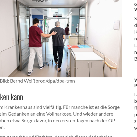
G
W
S
d
K
n
L
n
B
W
Bild:
Bernd Weißbrod/dpa/dpa-tmn
P
cken kann
D
b
 Krankenhaus sind vielfältig. Für manche ist es die Sorge
f
eim Gedanken an eine Vollnarkose. Und wieder andere
p
 haben etwa Sorge davor, in den ersten Tagen nach der OP
z
en.
w
gen gemacht und fürchten, dass sich diese wiederholen»,