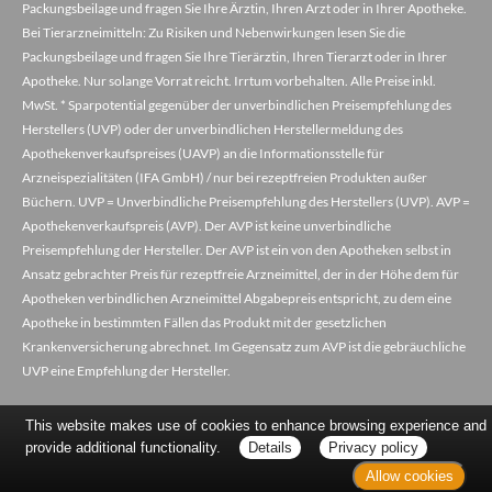
Packungsbeilage und fragen Sie Ihre Ärztin, Ihren Arzt oder in Ihrer Apotheke.
Bei Tierarzneimitteln: Zu Risiken und Nebenwirkungen lesen Sie die
Packungsbeilage und fragen Sie Ihre Tierärztin, Ihren Tierarzt oder in Ihrer
Apotheke. Nur solange Vorrat reicht. Irrtum vorbehalten. Alle Preise inkl.
MwSt. * Sparpotential gegenüber der unverbindlichen Preisempfehlung des
Herstellers (UVP) oder der unverbindlichen Herstellermeldung des
Apothekenverkaufspreises (UAVP) an die Informationsstelle für
Arzneispezialitäten (IFA GmbH) / nur bei rezeptfreien Produkten außer
Büchern. UVP = Unverbindliche Preisempfehlung des Herstellers (UVP). AVP =
Apothekenverkaufspreis (AVP). Der AVP ist keine unverbindliche
Preisempfehlung der Hersteller. Der AVP ist ein von den Apotheken selbst in
Ansatz gebrachter Preis für rezeptfreie Arzneimittel, der in der Höhe dem für
Apotheken verbindlichen Arzneimittel Abgabepreis entspricht, zu dem eine
Apotheke in bestimmten Fällen das Produkt mit der gesetzlichen
Krankenversicherung abrechnet. Im Gegensatz zum AVP ist die gebräuchliche
UVP eine Empfehlung der Hersteller.
This website makes use of cookies to enhance browsing experience and
provide additional functionality.
Details
Privacy policy
Allow cookies