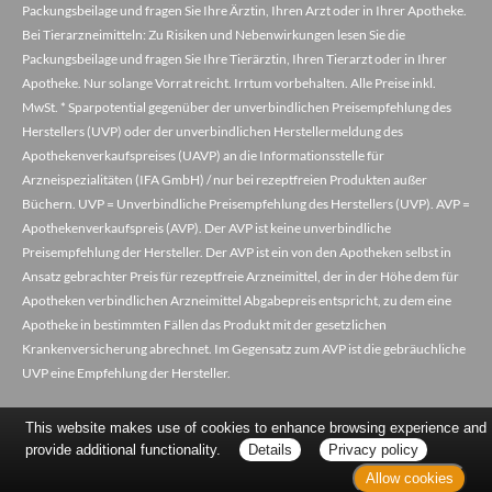
Packungsbeilage und fragen Sie Ihre Ärztin, Ihren Arzt oder in Ihrer Apotheke.
Bei Tierarzneimitteln: Zu Risiken und Nebenwirkungen lesen Sie die
Packungsbeilage und fragen Sie Ihre Tierärztin, Ihren Tierarzt oder in Ihrer
Apotheke. Nur solange Vorrat reicht. Irrtum vorbehalten. Alle Preise inkl.
MwSt. * Sparpotential gegenüber der unverbindlichen Preisempfehlung des
Herstellers (UVP) oder der unverbindlichen Herstellermeldung des
Apothekenverkaufspreises (UAVP) an die Informationsstelle für
Arzneispezialitäten (IFA GmbH) / nur bei rezeptfreien Produkten außer
Büchern. UVP = Unverbindliche Preisempfehlung des Herstellers (UVP). AVP =
Apothekenverkaufspreis (AVP). Der AVP ist keine unverbindliche
Preisempfehlung der Hersteller. Der AVP ist ein von den Apotheken selbst in
Ansatz gebrachter Preis für rezeptfreie Arzneimittel, der in der Höhe dem für
Apotheken verbindlichen Arzneimittel Abgabepreis entspricht, zu dem eine
Apotheke in bestimmten Fällen das Produkt mit der gesetzlichen
Krankenversicherung abrechnet. Im Gegensatz zum AVP ist die gebräuchliche
UVP eine Empfehlung der Hersteller.
This website makes use of cookies to enhance browsing experience and
provide additional functionality.
Details
Privacy policy
Allow cookies